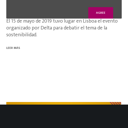
GLN ha desarrollado con Delta la primera
cápsula de café 100% orgánica
AGREE
El 15 de mayo de 2019 tuvo lugar en Lisboa el evento
organizado por Delta para debatir el tema de la
sostenibilidad.
LEER MÁS