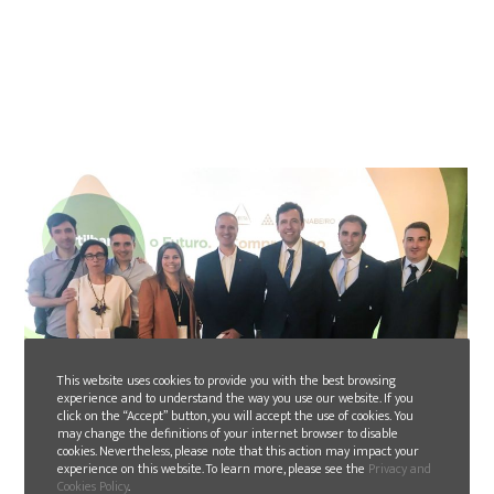
This website uses cookies to provide you with the best browsing
experience and to understand the way you use our website. If you
click on the “Accept” button, you will accept the use of cookies. You
may change the definitions of your internet browser to disable
cookies. Nevertheless, please note that this action may impact your
2019-05-20
experience on this website. To learn more, please see the
Privacy and
Cookies Policy
.