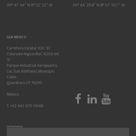
39° 41′ 44″ N 8° 52′ 52″ W
39° 44′ 29.8″ N 8° 53′ 50.7″ W
GLN MÉXICO
Carretera Estatal 100 “El
Colorado-Higuerillas” 4200 Int.
1C
Parque Industrial Aeropuerto,
Loc. San Ildefonso, Município
Colón
Querétaro CP 76295
México
T. +52 442 670 0048