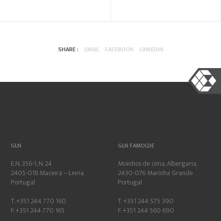
SHARE :
EMAIL
FACEBOOK
LINKEDIN
GLN
GLN FAMOLDE
E.N. 356-1, N. 24
Moinhos de cima, Albergaria,
2405-018 Maceira – Leiria
2430-076 Marinha Grande
Portugal
Portugal
T. +351 244 770 160
T. +351 244 575 390
F. +351 244 770 165
F. +351 244 560 690