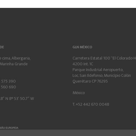
DE
GLN MÉXICO
 cima, Albergaria,
Carretera Estatal 100 “El Colorado-Hi
Marinha Grande
4200 Int. 1C
Parque Industrial Aeropuerto,
Loc. San Ildefonso, Município Colón
4 575 390
Querétaro CP 76295
4 560 690
México
.8″ N 8° 53′ 50.7″ W
T. +52 442 670 0048