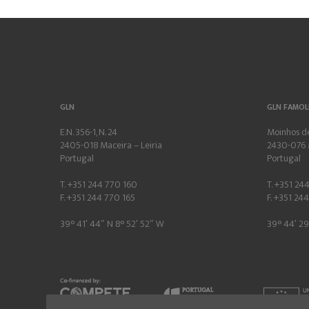
GLN
GLN FAMOL
E.N. 356-1, N. 24
Moinhos de
2405-018 Maceira – Leiria
2430-076 
Portugal
Portugal
T. +351 244 770 160
T. +351 24
F. +351 244 770 165
F. +351 24
39° 41′ 44″ N 8° 52′ 52″ W
39° 44′ 29