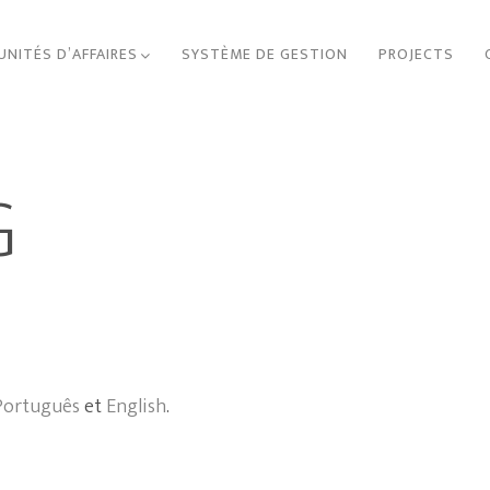
UNITÉS D’AFFAIRES
SYSTÈME DE GESTION
PROJECTS
G
Português
et
English
.