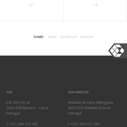
SHARE :
EMAIL
FACEBOOK
LINKEDIN
GLN
GLN FAMOLDE
E.N. 356-1, N. 24
Moinhos de cima, Albergaria,
2405-018 Maceira – Leiria
2430-076 Marinha Grande
Portugal
Portugal
T. +351 244 770 160
T. +351 244 575 390