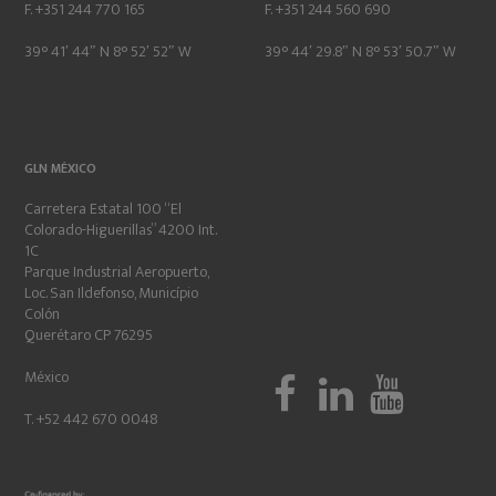
F. +351 244 770 165
F. +351 244 560 690
39° 41′ 44″ N 8° 52′ 52″ W
39° 44′ 29.8″ N 8° 53′ 50.7″ W
GLN MÉXICO
Carretera Estatal 100 “El
Colorado-Higuerillas” 4200 Int.
1C
Parque Industrial Aeropuerto,
Loc. San Ildefonso, Município
Colón
Querétaro CP 76295
México
T. +52 442 670 0048