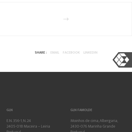
SHARE :
EMAIL
FACEBOOK
LINKEDIN
GLN
GLN FAMOLDE
E.N. 356-1, N. 24
Moinhos de cima, Albergaria,
2405-018 Maceira – Leiria
2430-076 Marinha Grande
Portugal
Portugal