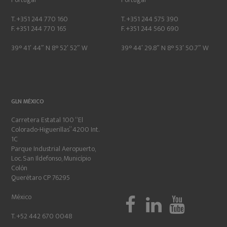
T. +351 244 770 160
T. +351 244 575 390
F. +351 244 770 165
F. +351 244 560 690
39° 41′ 44″ N 8° 52′ 52″ W
39° 44′ 29.8″ N 8° 53′ 50.7″ W
GLN MÉXICO
Carretera Estatal 100 “El
Colorado-Higuerillas” 4200 Int.
1C
Parque Industrial Aeropuerto,
Loc. San Ildefonso, Município
Colón
Querétaro CP 76295
México
T. +52 442 670 0048