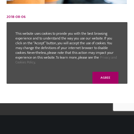
2018-08-06
Spontanbewerbung
This website uses cookies to provide you with the best browsing
Die GLN-Gruppe ist bestrebt, die nächsten
experience and to understand the way you use our website. If you
click on the “Accept” button, you will accept the use of cookies. You
Generationen durch Investitionen in neue
may change the definitions of your internet browser to disable
Arbeitskräfte und die berufliche Förderung ihrer
cookies. Nevertheless, please note that this action may impact your
experience on this website. To learn more, please see the
Privacy and
Mitarbeiter…
Cookies Policy
.
WEITERLESEN
AGREE