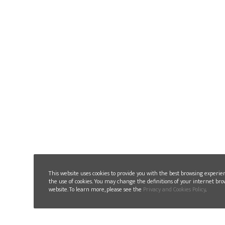
This website uses cookies to provide you with the best browsing experie
the use of cookies. You may change the definitions of your internet bro
website. To learn more, please see the
Privacy and Cookies Policy
.
2019-09-17