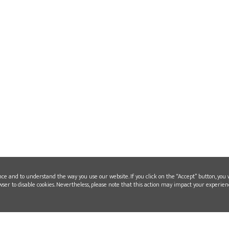
WEITERLESEN
nce and to understand the way you use our website. If you click on the “Accept” button, you 
wser to disable cookies. Nevertheless, please note that this action may impact your experien
2019-08-07