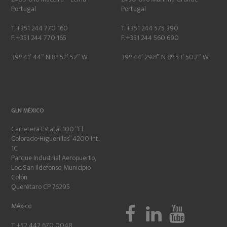
Portugal
Portugal
T. +351 244 770 160
T. +351 244 575 390
F. +351 244 770 165
F. +351 244 560 690
39° 41′ 44″ N 8° 52′ 52″ W
39° 44′ 29.8″ N 8° 53′ 50.7″ W
GLN MÉXICO
Carretera Estatal 100 “El
Colorado-Higuerillas” 4200 Int.
1C
Parque Industrial Aeropuerto,
Loc. San Ildefonso, Município
Colón
Querétaro CP 76295
México
T. +52 442 670 0048