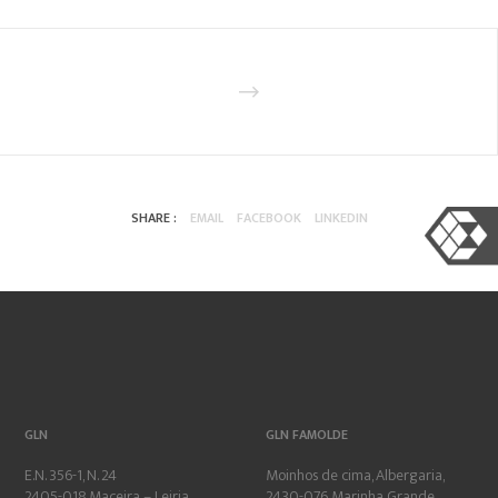
SHARE :
EMAIL
FACEBOOK
LINKEDIN
GLN
GLN FAMOLDE
E.N. 356-1, N. 24
Moinhos de cima, Albergaria,
2405-018 Maceira – Leiria
2430-076 Marinha Grande