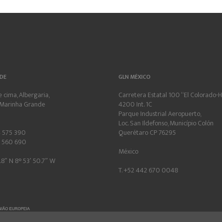
DE
GLN MÉXICO
 cima, Albergaria,
Carretera Estatal 100 “El Colorado-Hi
Marinha Grande
4200 Int. 1C
Parque Industrial Aeropuerto,
Loc. San Ildefonso, Município Colón
4 575 390
Querétaro CP 76295
4 560 690
México
.8″ N 8° 53′ 50.7″ W
T. +52 442 670 0048