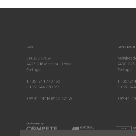
GLN
GLN FAMOL
E.N. 356-1, N. 24
Moinhos de
2405-018 Maceira – Leiria
2430-076 
Portugal
Portugal
T. +351 244 770 160
T. +351 24
F. +351 244 770 165
F. +351 24
39° 41′ 44″ N 8° 52′ 52″ W
39° 44′ 29